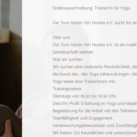
Stellenausschreibung: Trainer/in für Yoga
Der Turn Verein 1911 Humes e.V. sucht für e
Über uns:
Der Turn Verein 1911 Humes e.V. ist ein tradi
Gemeinschaft widmet.
Was wir suchen:
Wir suchen eine motivierte Persönlichkeit, d
die Kunst des . des Yoga näherzubringen. Id
Yoga sowie eine Trainerlizenz mit.
Trainingszeiten:
Dienstags von 18.30 bis 19.30 Uhr.
Dein/Ihr Profil: Erfahrung im Yoga und ideale
Begeisterung für die Arbeit mit den Teilneh
Teamfähigkeit und Engagement
Verantwortungsbewusstsein und Zuverlässigk
Wir bieten: Ein freundliches und unterstütze