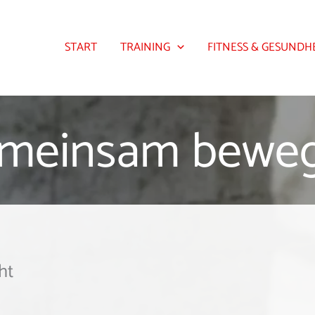
START
TRAINING
FITNESS & GESUNDH
meinsam bewe
ht