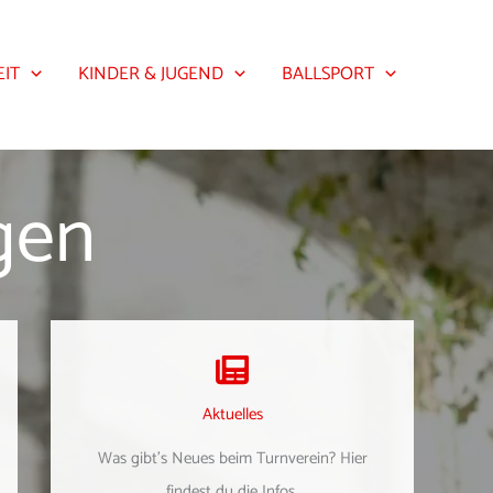
EIT
KINDER & JUGEND
BALLSPORT
gen
Aktuelles
Was gibt's Neues beim Turnverein? Hier
findest du die Infos.